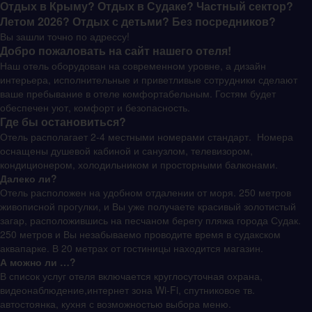
Отдых в Крыму? Отдых в Судаке? Частный сектор?
Летом 2026? Отдых с детьми? Без посредников?
Вы зашли точно по адрессу!
Добро пожаловать на сайт нашего отеля!
Наш отель оборудован на современном уровне, а дизайн
интерьера, исполнительные и приветливые сотрудники сделают
ваше пребывание в отеле комфортабельным. Гостям будет
обеспечен уют, комфорт и безопасность.
Где бы остановиться?
Отель располагает 2-4 местными номерами стандарт. Номера
оснащены душевой кабиной и санузлом, телевизором,
кондиционером, холодильником и просторными балконами.
Далеко ли?
Отель расположен на удобном отдалении от моря. 250 метров
живописной прогулки, и Вы уже получаете красивый золотистый
загар, расположившись на песчаном берегу пляжа города Судак.
250 метров и Вы незабываемо проводите время в судакском
аквапарке. В 20 метрах от гостиницы находится магазин.
А можно ли …?
В список услуг отеля включается круглосуточная охрана,
видеонаблюдение,интернет зона Wi-Fi, спутниковое тв.
автостоянка, кухня с возможностью выбора меню.