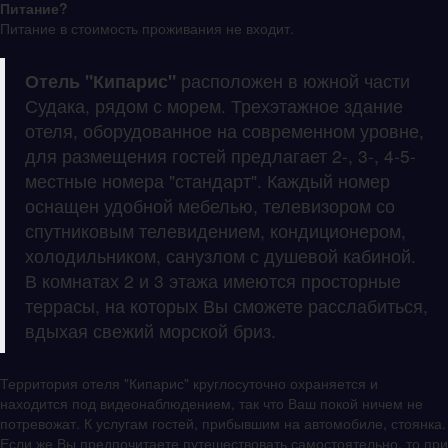
Питание?
Питание в стоимость проживания не входит.
Отель "Кипарис"
расположен в южной части
Судака, рядом с морем. Трехэтажное здание
отеля, оборудованное на современном уровне,
для размещения гостей предлагает 2-, 3-, 4-5-
местные номера "стандарт". Каждый номер
оснащен удобной мебелью, телевизором со
спутниковым телевидением, кондиционером,
холодильником, санузлом с душевой кабиной.
В комнатах 2 и 3 этажа имеются просторные
террасы, на которых Вы сможете расслабиться,
вдыхая свежий морской бриз.
Территория отеля "Кипарис" круглосуточно охраняется и
находится под видеонаблюдением, так что Ваш покой ничем не
потревожат. К услугам гостей, прибывшим на автомобиле, стоянка.
Если же Вы предпочитаете путешествовать самостоятельно, то при