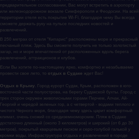
предварительном согласовании, Вас могут встретить в аэропорту
или железнодорожном вокзале Симферополя и Феодосии. На всей
территории отеля есть покрытие Wi-Fi, благодаря чему Вы всегда
сможете держать руку на пульсе последних новостей и
развлечений.
В 250 метрах от отеля "Кипарис" расположены море и прекрасный
песчаный пляж. Здесь Вы сможете получить не только золотистый
загар, но и море впечатлений от расположенных вдоль берега
развлечений, аттракционов и клубов.
Если Вы хотите по-настоящему ярко, комфортно и незабываемо
провести свое лето, то
отдых в Судаке
ждет Вас!
Отдых в Крыму
. Город-курорт Судак, Крым, расположен в юго-
восточной части полуострова, на берегу Судакской бухты. Город с
трех сторон окружен живописными горами Перчем, Алчак, Ай-
Георгий и чередой зеленых гор, а с четвертой - водами теплого и
чистого Черного моря, благодаря чему здесь царит комфортный
климат, очень схожий со средиземноморским. Пляж в Судаке
достаточно длинный (около 3 километров) и широкий (от 6 до 30
метров), покрытый кварцевым песком и серо-голубой галькой у
кромки воды. Инфраструктура отдыха и развлечений в городе