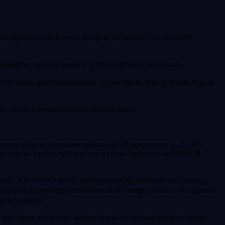
аше пребывание в отеле комфортабельным. Гостям будет
ционером, холодильником и просторными балконами.
тый загар, расположившись на песчаном берегу пляжа города
.
нка, кухня с возможностью выбора меню.
ом уровне, для размещения гостей предлагает 2-, 3-, 4-5-
ионером, холодильником, санузлом с душевой кабиной. В
жат. К услугам гостей, прибывшим на автомобиле, стоянка.
порту или железнодорожном вокзале Симферополя и Феодосии.
 развлечений.
стый загар, но и море впечатлений от расположенных вдоль