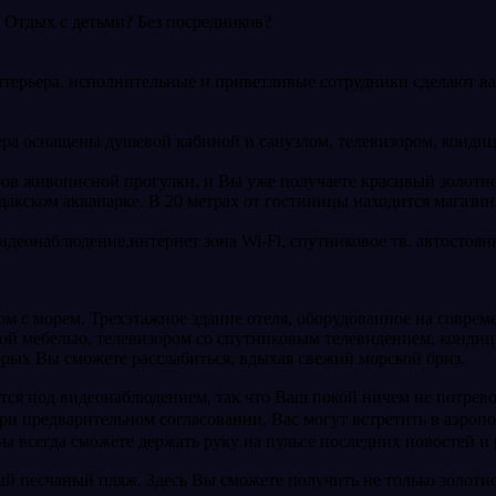
 Отдых с детьми? Без посредников?
нтерьера, исполнительные и приветливые сотрудники сделают в
ера оснащены душевой кабиной и санузлом, телевизором, конди
ров живописной прогулки, и Вы уже получаете красивый золотис
дакском аквапарке. В 20 метрах от гостиницы находится магазин
видеонаблюдение,интернет зона Wi-Fi, спутниковое тв. автостоя
 с морем. Трехэтажное здание отеля, оборудованное на современн
ой мебелью, телевизором со спутниковым телевидением, кондиц
торых Вы сможете расслабиться, вдыхая свежий морской бриз.
тся под видеонаблюдением, так что Ваш покой ничем не потрево
при предварительном согласовании, Вас могут встретить в аэро
Вы всегда сможете держать руку на пульсе последних новостей и
ый песчаный пляж. Здесь Вы сможете получить не только золоти