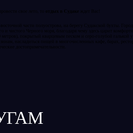
ровести свое лето, то
отдых в Судаке
ждет Вас!
-восточной части полуострова, на берегу Судакской бухты. Гор
ого и чистого Черного моря, благодаря чему здесь царит комфор
0 метров), покрытый кварцевым песком и серо-голубой галькой 
азинам, насладиться пищей в многочисленных кафе, барах, рестор
ические достопримечательности.
УГАМ