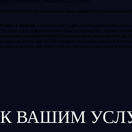
берега развлечений, аттракционов и клубов.
Если Вы хотите по-настоящему ярко, комфортно и незабываемо п
Отдых в Крыму
. Город-курорт Судак, Крым, расположен в юго
Ай-Георгий и чередой зеленых гор, а с четвертой - водами тепл
достаточно длинный (около 3 километров) и широкий (от 6 до 3
развита отлично, так что Вы сможете не только походить по маг
парках и скверах, но и посетить интересные природные и истор
К ВАШИМ УСЛ