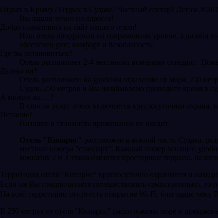
Отдых в Крыму? Отдых в Судаке? Частный сектор? Летом 2026?
Вы зашли точно по адрессу!
Добро пожаловать на сайт нашего отеля!
Наш отель оборудован на современном уровне, а дизайн и
обеспечен уют, комфорт и безопасность.
Где бы остановиться?
Отель располагает 2-4 местными номерами стандарт. Ном
Далеко ли?
Отель расположен на удобном отдалении от моря. 250 мет
Судак. 250 метров и Вы незабываемо проводите время в су
А можно ли …?
В список услуг отеля включается круглосуточная охрана, 
Питание?
Питание в стоимость проживания не входит.
Отель "Кипарис"
расположен в южной части Судака, рядом
местные номера "стандарт". Каждый номер оснащен удобн
комнатах 2 и 3 этажа имеются просторные террасы, на ко
Территория отеля "Кипарис" круглосуточно охраняется и находи
Если же Вы предпочитаете путешествовать самостоятельно, то 
На всей территории отеля есть покрытие Wi-Fi, благодаря чему 
В 250 метрах от отеля "Кипарис" расположены море и прекрасн