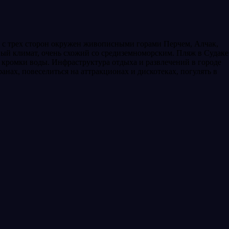
од с трех сторон окружен живописными горами Перчем, Алчак,
тный климат, очень схожий со средиземноморским. Пляж в Судаке
у кромки воды. Инфраструктура отдыха и развлечений в городе
анах, повеселиться на аттракционах и дискотеках, погулять в