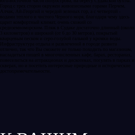
юго-восточной части полуострова, на берегу Судакской бухты.
Город с трех сторон окружен живописными горами Перчем,
Алчак, Ай-Георгий и чередой зеленых гор, а с четвертой -
водами теплого и чистого Черного моря, благодаря чему здесь
царит комфортный климат, очень схожий со
средиземноморским. Пляж в Судаке достаточно длинный (около
3 километров) и широкий (от 6 до 30 метров), покрытый
кварцевым песком и серо-голубой галькой у кромки воды.
Инфраструктура отдыха и развлечений в городе развита
отлично, так что Вы сможете не только походить по магазинам,
насладиться пищей в многочисленных кафе, барах, ресторанах,
повеселиться на аттракционах и дискотеках, погулять в парках и
скверах, но и посетить интересные природные и исторические
достопримечательности.