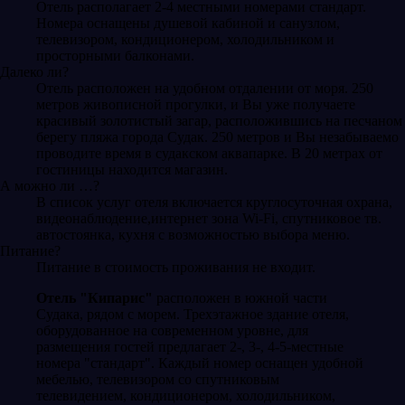
Отель располагает 2-4 местными номерами стандарт.
Номера оснащены душевой кабиной и санузлом,
телевизором, кондиционером, холодильником и
просторными балконами.
Далеко ли?
Отель расположен на удобном отдалении от моря. 250
метров живописной прогулки, и Вы уже получаете
красивый золотистый загар, расположившись на песчаном
берегу пляжа города Судак. 250 метров и Вы незабываемо
проводите время в судакском аквапарке. В 20 метрах от
гостиницы находится магазин.
А можно ли …?
В список услуг отеля включается круглосуточная охрана,
видеонаблюдение,интернет зона Wi-Fi, спутниковое тв.
автостоянка, кухня с возможностью выбора меню.
Питание?
Питание в стоимость проживания не входит.
Отель "Кипарис"
расположен в южной части
Судака, рядом с морем. Трехэтажное здание отеля,
оборудованное на современном уровне, для
размещения гостей предлагает 2-, 3-, 4-5-местные
номера "стандарт". Каждый номер оснащен удобной
мебелью, телевизором со спутниковым
телевидением, кондиционером, холодильником,