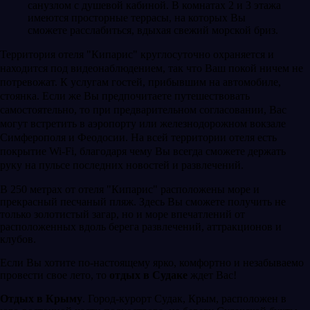
санузлом с душевой кабиной. В комнатах 2 и 3 этажа
имеются просторные террасы, на которых Вы
сможете расслабиться, вдыхая свежий морской бриз.
Территория отеля "Кипарис" круглосуточно охраняется и
находится под видеонаблюдением, так что Ваш покой ничем не
потревожат. К услугам гостей, прибывшим на автомобиле,
стоянка. Если же Вы предпочитаете путешествовать
самостоятельно, то при предварительном согласовании, Вас
могут встретить в аэропорту или железнодорожном вокзале
Симферополя и Феодосии. На всей территории отеля есть
покрытие Wi-Fi, благодаря чему Вы всегда сможете держать
руку на пульсе последних новостей и развлечений.
В 250 метрах от отеля "Кипарис" расположены море и
прекрасный песчаный пляж. Здесь Вы сможете получить не
только золотистый загар, но и море впечатлений от
расположенных вдоль берега развлечений, аттракционов и
клубов.
Если Вы хотите по-настоящему ярко, комфортно и незабываемо
провести свое лето, то
отдых в Судаке
ждет Вас!
Отдых в Крыму
. Город-курорт Судак, Крым, расположен в