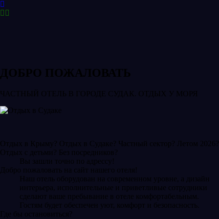
ДОБРО ПОЖАЛОВАТЬ
ЧАСТНЫЙ ОТЕЛЬ В ГОРОДЕ СУДАК. ОТДЫХ У МОРЯ
Отдых в Крыму? Отдых в Судаке? Частный сектор? Летом 2026?
Отдых с детьми? Без посредников?
Вы зашли точно по адрессу!
Добро пожаловать на сайт нашего отеля!
Наш отель оборудован на современном уровне, а дизайн
интерьера, исполнительные и приветливые сотрудники
сделают ваше пребывание в отеле комфортабельным.
Гостям будет обеспечен уют, комфорт и безопасность.
Где бы остановиться?