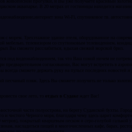
ров живописной прогулки, и Вы уже получаете красивый золотис
дакском аквапарке. В 20 метрах от гостиницы находится магазин
видеонаблюдение,интернет зона Wi-Fi, спутниковое тв. автостоя
 с морем. Трехэтажное здание отеля, оборудованное на современн
ой мебелью, телевизором со спутниковым телевидением, кондиц
торых Вы сможете расслабиться, вдыхая свежий морской бриз.
тся под видеонаблюдением, так что Ваш покой ничем не потрево
при предварительном согласовании, Вас могут встретить в аэро
Вы всегда сможете держать руку на пульсе последних новостей и
ый песчаный пляж. Здесь Вы сможете получить не только золоти
ровести свое лето, то
отдых в Судаке
ждет Вас!
-восточной части полуострова, на берегу Судакской бухты. Гор
ого и чистого Черного моря, благодаря чему здесь царит комфор
0 метров), покрытый кварцевым песком и серо-голубой галькой 
азинам, насладиться пищей в многочисленных кафе, барах, рестор
ические достопримечательности.