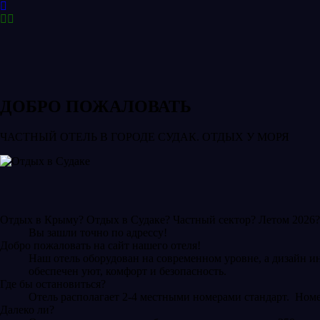
ДОБРО ПОЖАЛОВАТЬ
ЧАСТНЫЙ ОТЕЛЬ В ГОРОДЕ СУДАК. ОТДЫХ У МОРЯ
Отдых в Крыму? Отдых в Судаке? Частный сектор? Летом 2026?
Вы зашли точно по адрессу!
Добро пожаловать на сайт нашего отеля!
Наш отель оборудован на современном уровне, а дизайн и
обеспечен уют, комфорт и безопасность.
Где бы остановиться?
Отель располагает 2-4 местными номерами стандарт. Ном
Далеко ли?