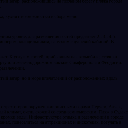
тый загар, расположившись на песчаном берегу пляжа города
.
нка, кухня с возможностью выбора меню.
ом уровне, для размещения гостей предлагает 2-, 3-, 4-5-
ионером, холодильником, санузлом с душевой кабиной. В
жат. К услугам гостей, прибывшим на автомобиле, стоянка.
порту или железнодорожном вокзале Симферополя и Феодосии.
 развлечений.
стый загар, но и море впечатлений от расположенных вдоль
од с трех сторон окружен живописными горами Перчем, Алчак,
тный климат, очень схожий со средиземноморским. Пляж в Судаке
у кромки воды. Инфраструктура отдыха и развлечений в городе
анах, повеселиться на аттракционах и дискотеках, погулять в