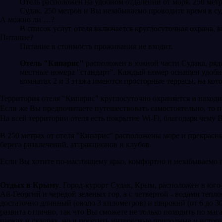
Отель расположен на удобном отдалении от моря. 250 мет
Судак. 250 метров и Вы незабываемо проводите время в су
А можно ли …?
В список услуг отеля включается круглосуточная охрана, 
Питание?
Питание в стоимость проживания не входит.
Отель "Кипарис"
расположен в южной части Судака, рядом
местные номера "стандарт". Каждый номер оснащен удобн
комнатах 2 и 3 этажа имеются просторные террасы, на ко
Территория отеля "Кипарис" круглосуточно охраняется и находи
Если же Вы предпочитаете путешествовать самостоятельно, то 
На всей территории отеля есть покрытие Wi-Fi, благодаря чему 
В 250 метрах от отеля "Кипарис" расположены море и прекрасн
берега развлечений, аттракционов и клубов.
Если Вы хотите по-настоящему ярко, комфортно и незабываемо п
Отдых в Крыму
. Город-курорт Судак, Крым, расположен в юго
Ай-Георгий и чередой зеленых гор, а с четвертой - водами тепл
достаточно длинный (около 3 километров) и широкий (от 6 до 3
развита отлично, так что Вы сможете не только походить по маг
парках и скверах, но и посетить интересные природные и истор