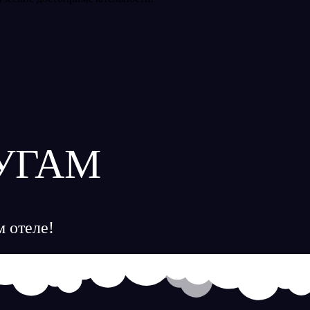
УГАМ
 отеле!