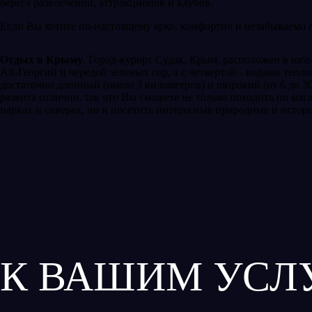
берега развлечений, аттракционов и клубов.
Если Вы хотите по-настоящему ярко, комфортно и незабываемо п
Отдых в Крыму
. Город-курорт Судак, Крым, расположен в юго
Ай-Георгий и чередой зеленых гор, а с четвертой - водами тепл
достаточно длинный (около 3 километров) и широкий (от 6 до 3
развита отлично, так что Вы сможете не только походить по маг
парках и скверах, но и посетить интересные природные и истор
К ВАШИМ УСЛ