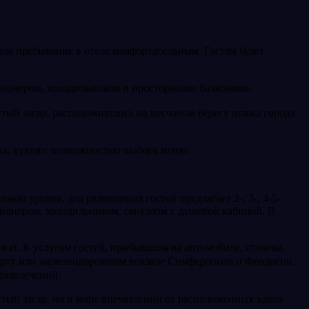
аше пребывание в отеле комфортабельным. Гостям будет
ционером, холодильником и просторными балконами.
тый загар, расположившись на песчаном берегу пляжа города
.
нка, кухня с возможностью выбора меню.
ом уровне, для размещения гостей предлагает 2-, 3-, 4-5-
ионером, холодильником, санузлом с душевой кабиной. В
жат. К услугам гостей, прибывшим на автомобиле, стоянка.
порту или железнодорожном вокзале Симферополя и Феодосии.
 развлечений.
стый загар, но и море впечатлений от расположенных вдоль