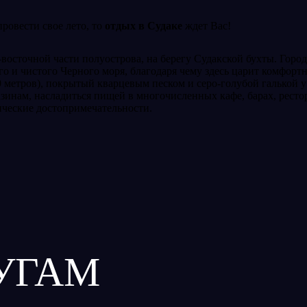
ровести свое лето, то
отдых в Судаке
ждет Вас!
-восточной части полуострова, на берегу Судакской бухты. Гор
ого и чистого Черного моря, благодаря чему здесь царит комфор
0 метров), покрытый кварцевым песком и серо-голубой галькой 
азинам, насладиться пищей в многочисленных кафе, барах, рестор
ические достопримечательности.
УГАМ