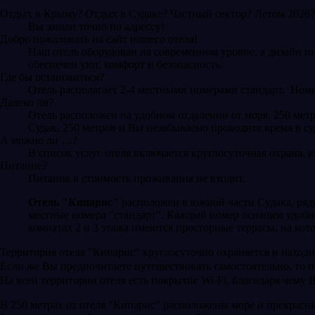
Отдых в Крыму? Отдых в Судаке? Частный сектор? Летом 2026?
Вы зашли точно по адрессу!
Добро пожаловать на сайт нашего отеля!
Наш отель оборудован на современном уровне, а дизайн и
обеспечен уют, комфорт и безопасность.
Где бы остановиться?
Отель располагает 2-4 местными номерами стандарт. Ном
Далеко ли?
Отель расположен на удобном отдалении от моря. 250 мет
Судак. 250 метров и Вы незабываемо проводите время в су
А можно ли …?
В список услуг отеля включается круглосуточная охрана, 
Питание?
Питание в стоимость проживания не входит.
Отель "Кипарис"
расположен в южной части Судака, рядом
местные номера "стандарт". Каждый номер оснащен удобн
комнатах 2 и 3 этажа имеются просторные террасы, на ко
Территория отеля "Кипарис" круглосуточно охраняется и находи
Если же Вы предпочитаете путешествовать самостоятельно, то 
На всей территории отеля есть покрытие Wi-Fi, благодаря чему 
В 250 метрах от отеля "Кипарис" расположены море и прекрасн