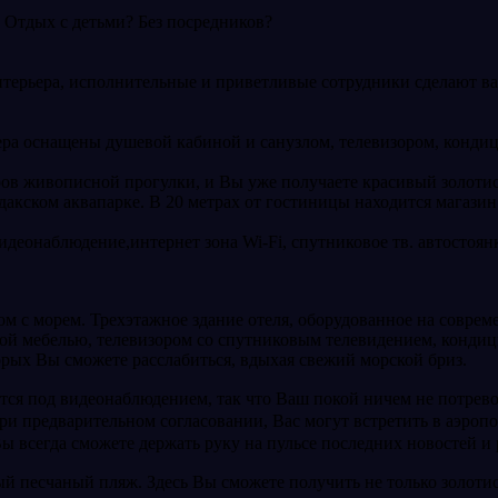
 Отдых с детьми? Без посредников?
нтерьера, исполнительные и приветливые сотрудники сделают в
ера оснащены душевой кабиной и санузлом, телевизором, конди
ров живописной прогулки, и Вы уже получаете красивый золотис
дакском аквапарке. В 20 метрах от гостиницы находится магазин
видеонаблюдение,интернет зона Wi-Fi, спутниковое тв. автостоя
 с морем. Трехэтажное здание отеля, оборудованное на современн
ой мебелью, телевизором со спутниковым телевидением, кондиц
торых Вы сможете расслабиться, вдыхая свежий морской бриз.
тся под видеонаблюдением, так что Ваш покой ничем не потрево
при предварительном согласовании, Вас могут встретить в аэро
Вы всегда сможете держать руку на пульсе последних новостей и
ый песчаный пляж. Здесь Вы сможете получить не только золоти