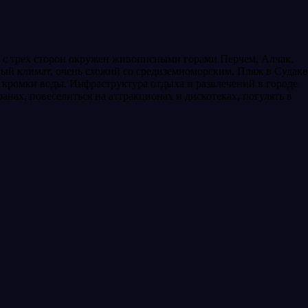
од с трех сторон окружен живописными горами Перчем, Алчак,
тный климат, очень схожий со средиземноморским. Пляж в Судаке
у кромки воды. Инфраструктура отдыха и развлечений в городе
анах, повеселиться на аттракционах и дискотеках, погулять в